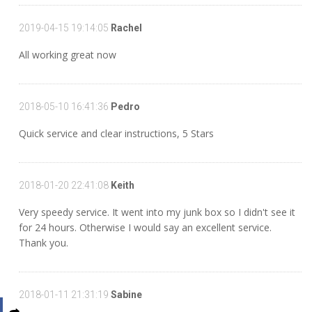
2019-04-15 19:14:05
Rachel
All working great now
2018-05-10 16:41:36
Pedro
Quick service and clear instructions, 5 Stars
2018-01-20 22:41:08
Keith
Very speedy service. It went into my junk box so I didn't see it
for 24 hours. Otherwise I would say an excellent service.
Thank you.
2018-01-11 21:31:19
Sabine