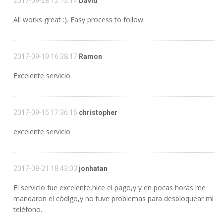
2017-09-28 12:15:14
David
All works great :). Easy process to follow.
2017-09-19 16:38:17
Ramon
Excelente servicio.
2017-09-15 17:36:16
christopher
excelente servicio
2017-08-21 18:43:03
jonhatan
El servicio fue excelente,hice el pago,y y en pocas horas me
mandaron el código,y no tuve problemas para desbloquear mi
teléfono.