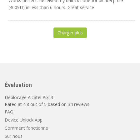
Works perfect. Received my unlock code for alcatel pixi 3
(4009D) in less than 6 hours. Great service
Charger plus
Évaluation
Déblocage Alcatel Pixi 3
Rated at
4.8
out of
5
based on
34
reviews.
FAQ
Device Unlock App
Comment fonctionne
Sur nous