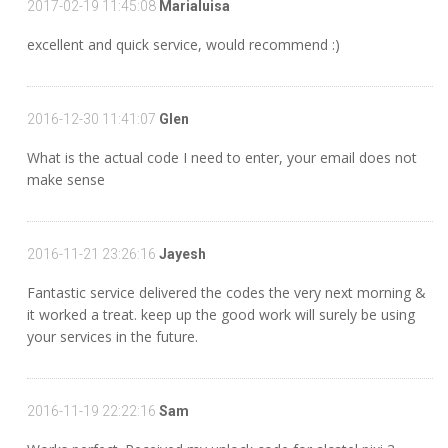
2017-02-19 11:45:08
Marialuisa
excellent and quick service, would recommend :)
2016-12-30 11:41:07
Glen
What is the actual code I need to enter, your email does not
make sense
2016-11-21 23:26:16
Jayesh
Fantastic service delivered the codes the very next morning &
it worked a treat. keep up the good work will surely be using
your services in the future.
2016-11-19 22:22:16
Sam