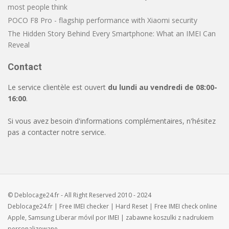
most people think
POCO F8 Pro - flagship performance with Xiaomi security
The Hidden Story Behind Every Smartphone: What an IMEI Can
Reveal
Contact
Le service clientèle est ouvert
du lundi au vendredi de 08:00-
16:00
.
Si vous avez besoin d'informations complémentaires, n'hésitez
pas a contacter notre service.
© Deblocage24.fr - All Right Reserved 2010 - 2024
Deblocage24.fr
| Free
IMEI checker
|
Hard Reset
| Free
IMEI check
online
Apple, Samsung
Liberar móvil
por IMEI | zabawne
koszulki z nadrukiem
personalizowane