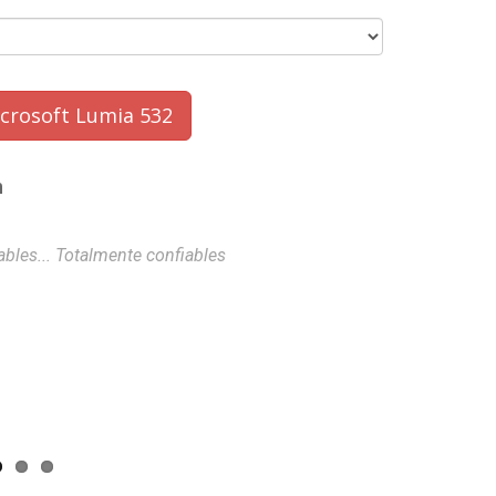
crosoft Lumia 532
n
bles... Totalmente confiables
Wszystko OK, s
Michał
- 20