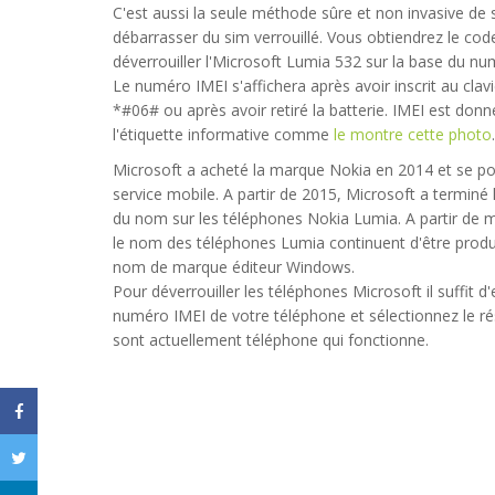
C'est aussi la seule méthode sûre et non invasive de 
débarrasser du sim verrouillé. Vous obtiendrez le cod
déverrouiller l'Microsoft Lumia 532 sur la base du nu
Le numéro IMEI s'affichera après avoir inscrit au clav
*#06# ou après avoir retiré la batterie. IMEI est donn
l'étiquette informative comme
le montre cette photo
.
Microsoft a acheté la marque Nokia en 2014 et se po
service mobile. A partir de 2015, Microsoft a terminé l'
du nom sur les téléphones Nokia Lumia. A partir de 
le nom des téléphones Lumia continuent d'être produ
e servicio, muy cumplido y responsables... Totalmente confiables
nom de marque éditeur Windows.
Pour déverrouiller les téléphones Microsoft il suffit d'
sa
- 2017-03-14 13:05:13
numéro IMEI de votre téléphone et sélectionnez le ré
sont actuellement téléphone qui fonctionne.