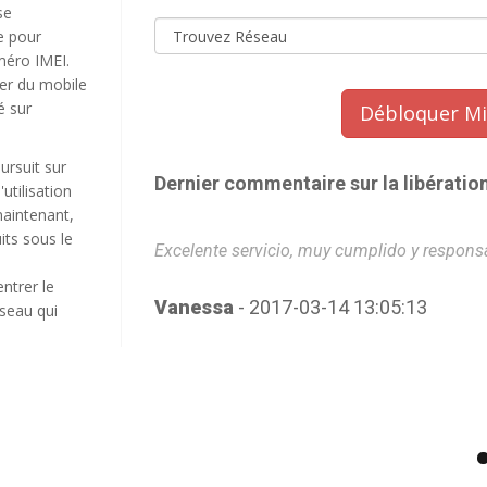
se
e pour
méro IMEI.
ier du mobile
é sur
Débloquer Mi
ursuit sur
Dernier commentaire sur la libératio
utilisation
maintenant,
its sous le
Excelente servicio, muy cumplido y responsa
entrer le
Vanessa
- 2017-03-14 13:05:13
seau qui