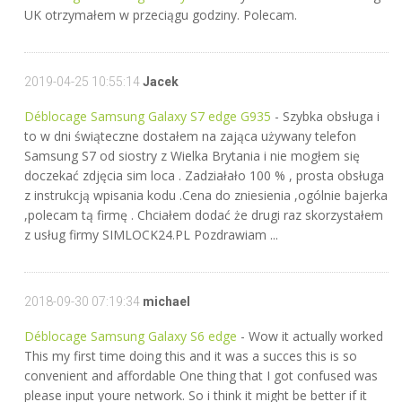
UK otrzymałem w przeciągu godziny. Polecam.
2019-04-25 10:55:14
Jacek
Déblocage Samsung Galaxy S7 edge G935
- Szybka obsługa i
to w dni świąteczne dostałem na zająca używany telefon
Samsung S7 od siostry z Wielka Brytania i nie mogłem się
doczekać zdjęcia sim loca . Zadziałało 100 % , prosta obsługa
z instrukcją wpisania kodu .Cena do zniesienia ,ogólnie bajerka
,polecam tą firmę . Chciałem dodać że drugi raz skorzystałem
z usług firmy SIMLOCK24.PL Pozdrawiam ...
2018-09-30 07:19:34
michael
Déblocage Samsung Galaxy S6 edge
- Wow it actually worked
This my first time doing this and it was a succes this is so
convenient and affordable One thing that I got confused was
please input youre network. So i think it might be better if it