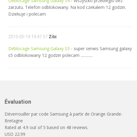
Déblocage Samsung Galaxy S4
- Wszystko przebieglo bez
zarzutu. Telefon odblokowany. Na kod czekalem 12 godzin.
Dziekuje i polecam
2015-05-19 19:47:57
Zibi
Déblocage Samsung Galaxy S5
- super serwis Samsung galaxy
s5 odblokowany 12 godzin polecam .............
Évaluation
Déverrouiller par code Samsung à partir de Orange Grande-
Bretagne
Rated at
4.9
out of
5
based on
48
reviews.
USD
22.99