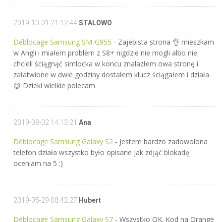
2019-10-01 21:12:44
STALOWO
Déblocage Samsung SM-G955
- Zajebista strona 👌 mieszkam
w Angli i miałem problem z S8+ nigdzie nie mogli albo nie
chcieli ściągnąć simlocka w koncu znalazłem owa stronę i
załatwione w dwie godziny dostałem klucz ściągałem i działa
😉 Dzieki wielkie polecam
2019-08-02 14:13:21
Ana
Déblocage Samsung Galaxy S2
- Jestem bardzo zadowolona
telefon działa wszystko było opisane jak zdjąć blokadę
oceniam na 5 :)
2019-05-29 08:42:27
Hubert
Déblocage Samsung Galaxy S7
- Wszystko OK. Kod na Orange