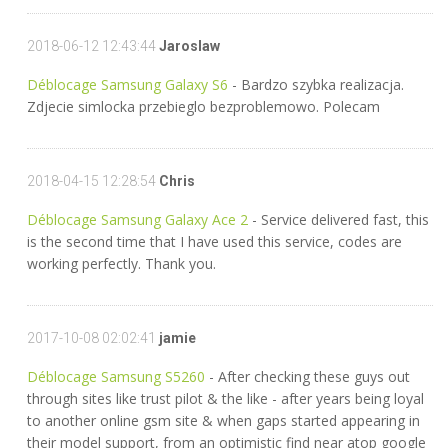
2018-06-12 12:43:44
Jaroslaw
Déblocage Samsung Galaxy S6
- Bardzo szybka realizacja.
Zdjecie simlocka przebieglo bezproblemowo. Polecam
2018-04-15 12:28:54
Chris
Déblocage Samsung Galaxy Ace 2
- Service delivered fast, this
is the second time that I have used this service, codes are
working perfectly. Thank you.
2017-10-08 02:02:41
jamie
Déblocage Samsung S5260
- After checking these guys out
through sites like trust pilot & the like - after years being loyal
to another online gsm site & when gaps started appearing in
their model support, from an optimistic find near atop google