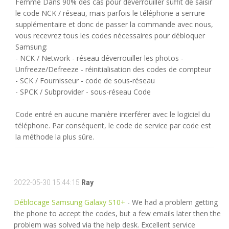
Femme Dans 90% des cas pour déverrouiller suffit de saisir
le code NCK / réseau, mais parfois le téléphone a serrure
supplémentaire et donc de passer la commande avec nous,
vous recevrez tous les codes nécessaires pour débloquer
Samsung:
- NCK / Network - réseau déverrouiller les photos -
Unfreeze/Defreeze - réinitialisation des codes de compteur
- SCK / Fournisseur - code de sous-réseau
- SPCK / Subprovider - sous-réseau Code
Code entré en aucune manière interférer avec le logiciel du
téléphone. Par conséquent, le code de service par code est
la méthode la plus sûre.
2022-05-30 15:44:15
Ray
Déblocage Samsung Galaxy S10+
- We had a problem getting
the phone to accept the codes, but a few emails later then the
problem was solved via the help desk. Excellent service