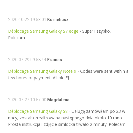
2020-10-22 19:53:01
Korneliusz
Déblocage Samsung Galaxy S7 edge
- Super i szybko.
Polecam
2020-07-29 09:58:44
Francis
Déblocage Samsung Galaxy Note 9
- Codes were sent within a
few hours of payment. All ok. FJ
2020-07-27 10:57:00
Magdalena
Déblocage Samsung Galaxy S8
- Usługę zamówiłam po 23 w
nocy, została zrealizowana następnego dnia około 10 rano.
Prosta instrukcja i zdjęcie simlocka trwało 2 minuty. Polecam