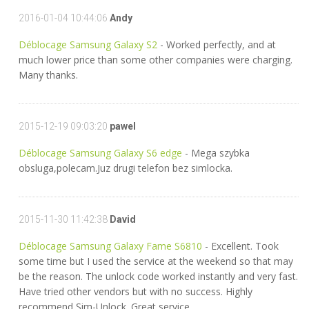
2016-01-04 10:44:06
Andy
Déblocage Samsung Galaxy S2
- Worked perfectly, and at
much lower price than some other companies were charging.
Many thanks.
2015-12-19 09:03:20
pawel
Déblocage Samsung Galaxy S6 edge
- Mega szybka
obsluga,polecam.Juz drugi telefon bez simlocka.
2015-11-30 11:42:38
David
Déblocage Samsung Galaxy Fame S6810
- Excellent. Took
some time but I used the service at the weekend so that may
be the reason. The unlock code worked instantly and very fast.
Have tried other vendors but with no success. Highly
recommend Sim-Unlock. Great service.