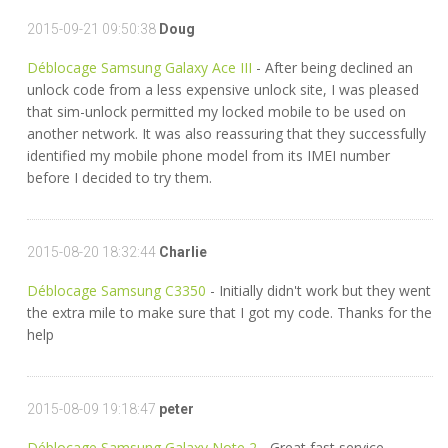
2015-09-21 09:50:38
Doug
Déblocage Samsung Galaxy Ace III
- After being declined an
unlock code from a less expensive unlock site, I was pleased
that sim-unlock permitted my locked mobile to be used on
another network. It was also reassuring that they successfully
identified my mobile phone model from its IMEI number
before I decided to try them.
2015-08-20 18:32:44
Charlie
Déblocage Samsung C3350
- Initially didn't work but they went
the extra mile to make sure that I got my code. Thanks for the
help
2015-08-09 19:18:47
peter
Déblocage Samsung Galaxy Note 2
- Great fast service,