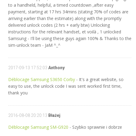
to a handheld, helpful, a timed countdown ,after easy
payment, starting at 17 hrs 34mins (stating 70% of codes are
arriving earlier than the estimate) along with the promptly
delivered unlock codes (2 hrs + early btw) Unlocking
instructions for the relevant handset, et voilà , 1 unlocked
Samsung - I'll be using these guys again 100% & Thanks to the
sim-unlock team - JaM ^_^
2017-09-13 17:52:03
Anthony
Déblocage Samsung S3650 Corby
- It's a great website, so
easy to use, the unlock code I was sent worked first time,
thank you
2016-08-08 20:20:13
Błażej
Déblocage Samsung SM-G920
- Szybko sprawnie i dobrze