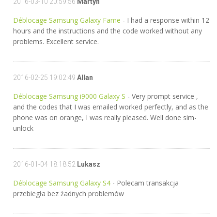
2016-03-10 20:59:56
Martyn
Déblocage Samsung Galaxy Fame
- I had a response within 12
hours and the instructions and the code worked without any
problems. Excellent service.
2016-02-25 19:02:49
Allan
Déblocage Samsung i9000 Galaxy S
- Very prompt service ,
and the codes that I was emailed worked perfectly, and as the
phone was on orange, I was really pleased. Well done sim-
unlock
2016-01-04 18:18:52
Lukasz
Déblocage Samsung Galaxy S4
- Polecam transakcja
przebiegła bez żadnych problemów