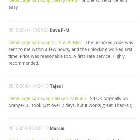
Déblocage Samsung Galaxy Ace 2
- phone sorted,nice and
easy
2015-06-14 13:09:06
Dave F-M
Déblocage Samsung GT-S5570 Mini
- The unlocked code was
sent to me within a few hours, and the unlocking worked first
time. Price was reasonable too. A first-rate service. Highly
recommended.
2015-06-04 14:24:13
Tajedi
Déblocage Samsung Galaxy S IV i9505
- S4 UK originally on
orange/EE, took just over 2 days, but it works great Thanks :)
2015-05-20 20:07:12
Marcin