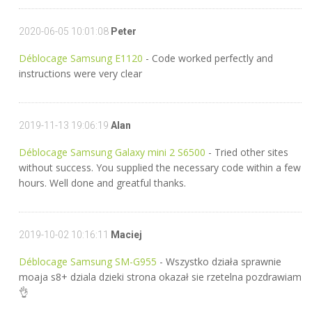
2020-06-05 10:01:08
Peter
Déblocage Samsung E1120
- Code worked perfectly and
instructions were very clear
2019-11-13 19:06:19
Alan
Déblocage Samsung Galaxy mini 2 S6500
- Tried other sites
without success. You supplied the necessary code within a few
hours. Well done and greatful thanks.
2019-10-02 10:16:11
Maciej
Déblocage Samsung SM-G955
- Wszystko działa sprawnie
moaja s8+ dziala dzieki strona okazał sie rzetelna pozdrawiam
👌