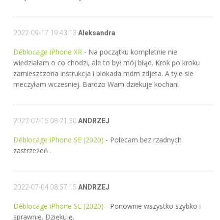
2022-09-17 19:43:13
Aleksandra
Déblocage iPhone XR
- Na początku kompletnie nie
wiedziałam o co chodzi, ale to był mój błąd. Krok po kroku
zamieszczona instrukcja i blokada mdm zdjeta. A tyle sie
meczyłam wczesniej. Bardzo Wam dziekuje kochani
2022-07-15 08:21:30
ANDRZEJ
Déblocage iPhone SE (2020)
- Polecam bez rzadnych
zastrzeżeń .
2022-07-04 08:57:15
ANDRZEJ
Déblocage iPhone SE (2020)
- Ponownie wszystko szybko i
sprawnie. Dziękuję.