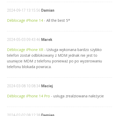
2024-09-17 13:15:56
Damian
Déblocage iPhone 14
- All the best 5*
2024-05-03 09:43:46
Marek
Déblocage iPhone XR
- Usługa wykonana bardzo szybko
telefon został odblokowany z MDM jednak nie jest to
usunięcie MDM z telefonu ponieważ po po wyzerowaniu
telefonu blokada powraca.
2024-03-08 10:08:34
Maciej
Déblocage iPhone 14 Pro
- usługa zrealziowana należycie
2024-02-02 08:12:38
Damian