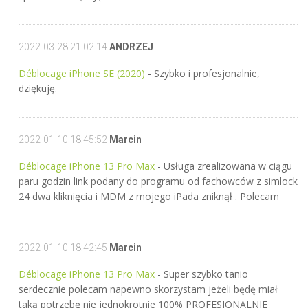
2022-03-28 21:02:14
ANDRZEJ
Déblocage iPhone SE (2020)
- Szybko i profesjonalnie,
dziękuję.
2022-01-10 18:45:52
Marcin
Déblocage iPhone 13 Pro Max
- Usługa zrealizowana w ciągu
paru godzin link podany do programu od fachowców z simlock
24 dwa kliknięcia i MDM z mojego iPada zniknął . Polecam
2022-01-10 18:42:45
Marcin
Déblocage iPhone 13 Pro Max
- Super szybko tanio
serdecznie polecam napewno skorzystam jeżeli będę miał
taką potrzebę nie jednokrotnie 100% PROFESJONALNIE