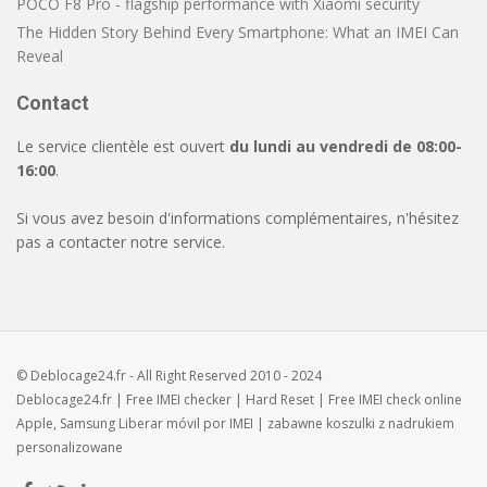
POCO F8 Pro - flagship performance with Xiaomi security
The Hidden Story Behind Every Smartphone: What an IMEI Can
Reveal
Contact
Le service clientèle est ouvert
du lundi au vendredi de 08:00-
16:00
.
Si vous avez besoin d'informations complémentaires, n'hésitez
pas a contacter notre service.
© Deblocage24.fr - All Right Reserved 2010 - 2024
Deblocage24.fr
| Free
IMEI checker
|
Hard Reset
| Free
IMEI check
online
Apple, Samsung
Liberar móvil
por IMEI | zabawne
koszulki z nadrukiem
personalizowane