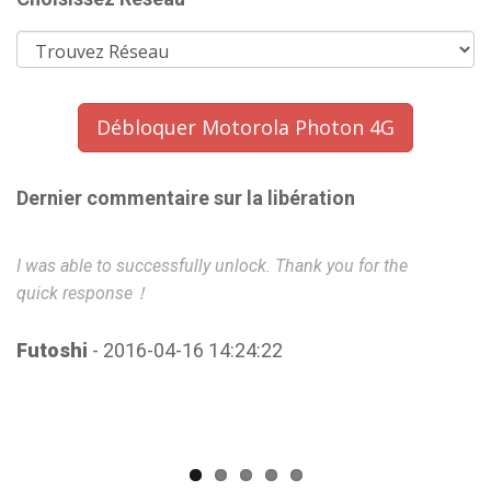
Débloquer Motorola Photon 4G
Dernier commentaire sur la libération
I was able to successfully unlock. Thank you for the
E
quick response！
S
Futoshi
- 2016-04-16 14:24:22