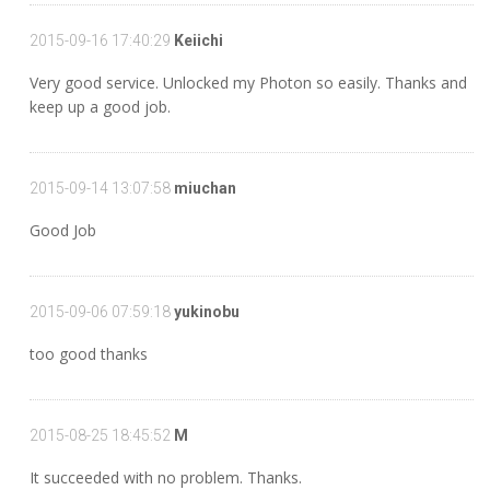
2015-09-16 17:40:29
Keiichi
Very good service. Unlocked my Photon so easily. Thanks and
keep up a good job.
2015-09-14 13:07:58
miuchan
Good Job
2015-09-06 07:59:18
yukinobu
too good thanks
2015-08-25 18:45:52
M
It succeeded with no problem. Thanks.