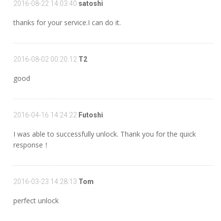
2016-08-22 14:03:40
satoshi
thanks for your service.I can do it.
2016-08-02 00:20:12
T2
good
2016-04-16 14:24:22
Futoshi
I was able to successfully unlock. Thank you for the quick
response！
2016-03-23 14:28:13
Tom
perfect unlock