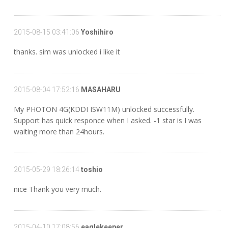
2015-08-15 03:41:06
Yoshihiro
thanks. sim was unlocked i like it
2015-08-04 17:52:16
MASAHARU
My PHOTON 4G(KDDI ISW11M) unlocked successfully.
Support has quick responce when I asked. -1 star is I was
waiting more than 24hours.
2015-05-29 18:26:14
toshio
nice Thank you very much.
2015-04-10 17:08:56
eaglekeeper