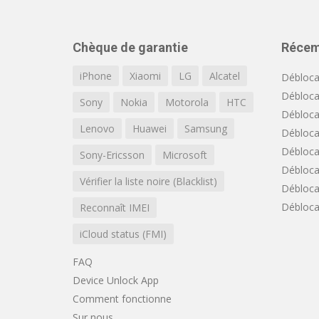
Chèque de garantie
Récem
iPhone
Xiaomi
LG
Alcatel
Débloca
Débloca
Sony
Nokia
Motorola
HTC
Débloca
Lenovo
Huawei
Samsung
Débloca
Débloca
Sony-Ericsson
Microsoft
Débloca
Vérifier la liste noire (Blacklist)
Débloca
Débloca
Reconnaît IMEI
iCloud status (FMI)
FAQ
Device Unlock App
Comment fonctionne
Sur nous