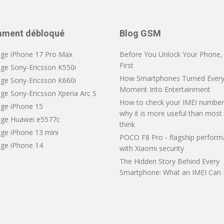
ment débloqué
Blog GSM
ge iPhone 17 Pro Max
Before You Unlock Your Phone, V
First
ge Sony-Ericsson K550i
How Smartphones Turned Every
ge Sony-Ericsson K660i
Moment Into Entertainment
ge Sony-Ericsson Xperia Arc S
How to check your IMEI number
ge iPhone 15
why it is more useful than most
ge Huawei e5577c
think
ge iPhone 13 mini
POCO F8 Pro - flagship perfor
ge iPhone 14
with Xiaomi security
The Hidden Story Behind Every
Smartphone: What an IMEI Can 