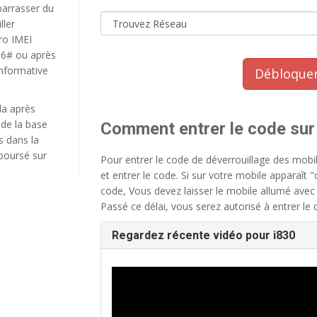
barrasser du
ller
ro IMEI
#06# ou après
 informative
Débloquer
la après
 de la base
Comment entrer le code sur 
s dans la
boursé sur
Pour entrer le code de déverrouillage des mobil
et entrer le code. Si sur votre mobile apparaît "c
code, Vous devez laisser le mobile allumé avec
Passé ce délai, vous serez autorisé à entrer le
Regardez récente vidéo pour i830