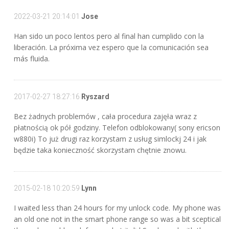
2022-03-21 20:14:01
Jose
Han sido un poco lentos pero al final han cumplido con la
liberación. La próxima vez espero que la comunicación sea
más fluida.
2017-02-27 18:27:16
Ryszard
Bez żadnych problemów , cała procedura zajęła wraz z
płatnością ok pół godziny. Telefon odblokowany( sony ericson
w880i) To już drugi raz korzystam z usług simlockj 24 i jak
będzie taka konieczność skorzystam chętnie znowu.
2015-02-18 10:20:59
Lynn
I waited less than 24 hours for my unlock code. My phone was
an old one not in the smart phone range so was a bit sceptical