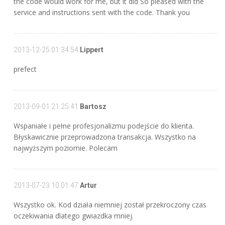
the code would work for me, but it did So pleased with the
service and instructions sent with the code. Thank you
2013-12-25 01:34:54
Lippert
prefect
2013-09-01 21:25:41
Bartosz
Wspaniałe i pełne profesjonalizmu podejście do klienta.
Błyskawicznie przeprowadzona transakcja. Wszystko na
najwyższym poziomie. Polecam
2013-07-23 10:01:47
Artur
Wszystko ok. Kod działa niemniej został przekroczony czas
oczekiwania dlatego gwiazdka mniej.