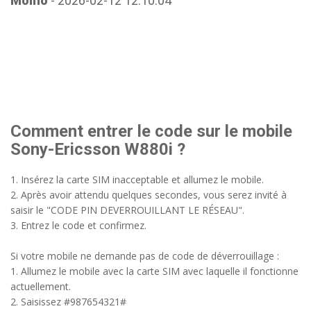
Momo
- 2026-02-12 12:10:04
M
Comment entrer le code sur le mobile
Sony-Ericsson W880i ?
1. Insérez la carte SIM inacceptable et allumez le mobile.
2. Après avoir attendu quelques secondes, vous serez invité à
saisir le "CODE PIN DEVERROUILLANT LE RÉSEAU".
3. Entrez le code et confirmez.
Si votre mobile ne demande pas de code de déverrouillage :
1. Allumez le mobile avec la carte SIM avec laquelle il fonctionne
actuellement.
2. Saisissez #987654321#