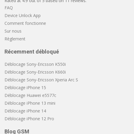
Rated at
4.9
out of
5
based on
11
reviews.
FAQ
Device Unlock App
Comment fonctionne
Sur nous
Règlement
Récemment débloqué
Déblocage Sony-Ericsson K550i
Déblocage Sony-Ericsson K660i
Déblocage Sony-Ericsson Xperia Arc S
Déblocage iPhone 15
Déblocage Huawei e5577c
Déblocage iPhone 13 mini
Déblocage iPhone 14
Déblocage iPhone 12 Pro
Blog GSM