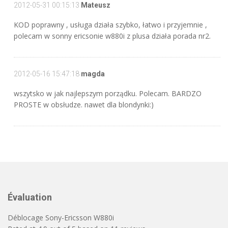
2012-05-31 00:15:13
Mateusz
KOD poprawny , usługa działa szybko, łatwo i przyjemnie ,
polecam w sonny ericsonie w880i z plusa działa porada nr2.
2012-05-16 15:47:18
magda
wszytsko w jak najlepszym porządku. Polecam. BARDZO
PROSTE w obsłudze. nawet dla blondynki:)
Évaluation
Déblocage Sony-Ericsson W880i