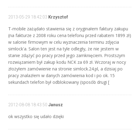
2013-05-29 18:42:03
Krzysztof
T-mobile zażądało stawienia się z oryginałem faktury zakupu
(na fakturze z 2008 roku cena telefonu przed rabatem 1899 zł)
w salonie firmowym w celu wyznaczenia terminu zdjęcia
simlock'a. Salon ten jest na tyle odległy, że nie jestem w
stanie zdążyć po pracy przed jego zamknięciem. Prostszym
rozwiązaniem był zakup kodu NCK za 69 zł. Wczoraj w nocy
złożyłem zamówienie na stronie simlock.24.pl, a dzisiaj po
pracy znalazłem w danych zamówienia kod i po ok. 15
sekundach telefon był odblokowany (sposób drugi [
2012-08-08 18:43:50
Janusz
ok wszystko się udało dzięki