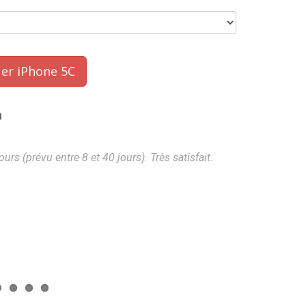
er iPhone 5C
n
rs (prévu entre 8 et 40 jours). Très satisfait.
2nd fois que j'
le réseau Uk T
Ben
- 2017-