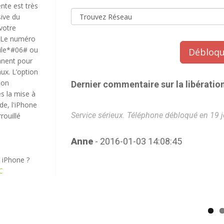
te est très
sive du
votre
. Le numéro
obile*#06# ou
Débloqu
manent pour
ux. L’option
çon
Dernier commentaire sur la libératio
s la mise à
de, l'iPhone
 Très satisfait.
Service sérieux. Téléphone débloqué en 19 jou
rouillé
Anne
- 2016-01-03 14:08:45
 iPhone ?
C