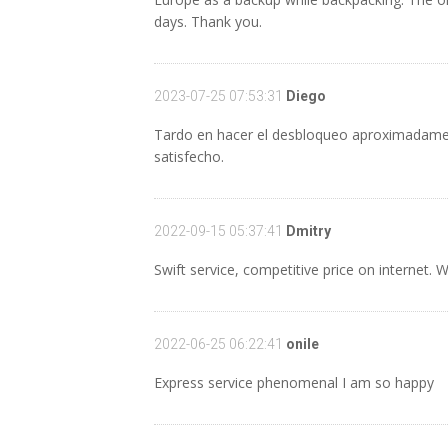
days. Thank you.
2023-07-25 07:53:31
Diego
Tardo en hacer el desbloqueo aproximadamente
satisfecho.
2022-09-15 05:37:41
Dmitry
Swift service, competitive price on internet. 
2022-06-25 06:22:41
onile
Express service phenomenal I am so happy