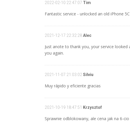
2022-02-10 22:47:07
Tim
Fantastic service - unlocked an old iPhone 5
2021-12-17 22:32:28
Alec
Just anote to thank you, your service looked a
you again.
2021-11-07 21:03:02
Silviu
Muy rápido y eficiente gracias
2021-10-19 18:47:51
Krzysztof
Sprawnie odblokowany, ale cena jak na 6-cio 