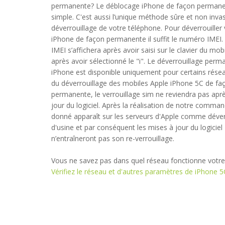
permanente? Le déblocage iPhone de façon permanen
simple. C'est aussi l’unique méthode sûre et non inva
déverrouillage de votre téléphone. Pour déverrouiller 
iPhone de façon permanente il suffit le numéro IMEI
IMEI s’affichera après avoir saisi sur le clavier du m
après avoir sélectionné le "i". Le déverrouillage per
iPhone est disponible uniquement pour certains résea
du déverrouillage des mobiles Apple iPhone 5C de fa
permanente, le verrouillage sim ne reviendra pas aprè
jour du logiciel. Après la réalisation de notre comman
érieux. Téléphone débloqué en 19 jours (prévu entre 8 et 40 jours).
donné apparaît sur les serveurs d'Apple comme déver
d'usine et par conséquent les mises à jour du logiciel
n’entraîneront pas son re-verrouillage.
 2016-01-03 14:08:45
Vous ne savez pas dans quel réseau fonctionne votre
Vérifiez le réseau et d'autres paramètres de iPhone 5