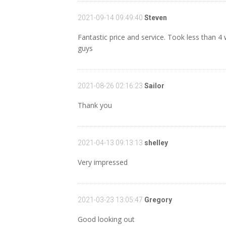
2021-09-14 09:49:40
Steven
Fantastic price and service. Took less than 
guys
2021-08-26 02:16:23
Sailor
Thank you
2021-04-13 09:13:13
shelley
Very impressed
2021-03-23 13:05:47
Gregory
Good looking out