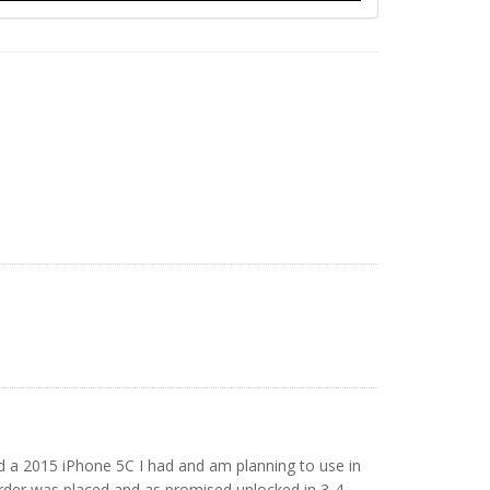
ed a 2015 iPhone 5C I had and am planning to use in
rder was placed and as promised unlocked in 3-4