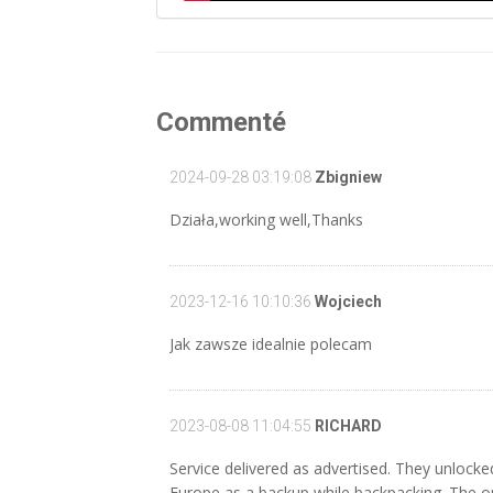
Commenté
2024-09-28 03:19:08
Zbigniew
Działa,working well,Thanks
2023-12-16 10:10:36
Wojciech
Jak zawsze idealnie polecam
2023-08-08 11:04:55
RICHARD
Service delivered as advertised. They unlock
Europe as a backup while backpacking. The o