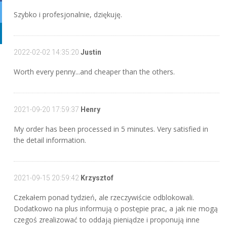
Szybko i profesjonalnie, dziękuję.
2022-02-02 14:35:20
Justin
Worth every penny...and cheaper than the others.
2021-09-20 17:59:37
Henry
My order has been processed in 5 minutes. Very satisfied in
the detail information.
2021-09-15 20:59:42
Krzysztof
Czekałem ponad tydzień, ale rzeczywiście odblokowali.
Dodatkowo na plus informują o postępie prac, a jak nie mogą
czegoś zrealizować to oddają pieniądze i proponują inne