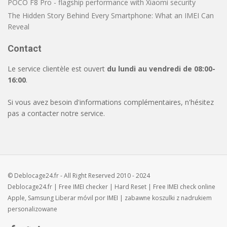
POCO F8 Pro - flagship performance with Xiaomi security
The Hidden Story Behind Every Smartphone: What an IMEI Can
Reveal
Contact
Le service clientèle est ouvert
du lundi au vendredi de 08:00-
16:00
.
Si vous avez besoin d'informations complémentaires, n'hésitez
pas a contacter notre service.
© Deblocage24.fr - All Right Reserved 2010 - 2024
Deblocage24.fr
| Free
IMEI checker
|
Hard Reset
| Free
IMEI check
online
Apple, Samsung
Liberar móvil
por IMEI | zabawne
koszulki z nadrukiem
personalizowane