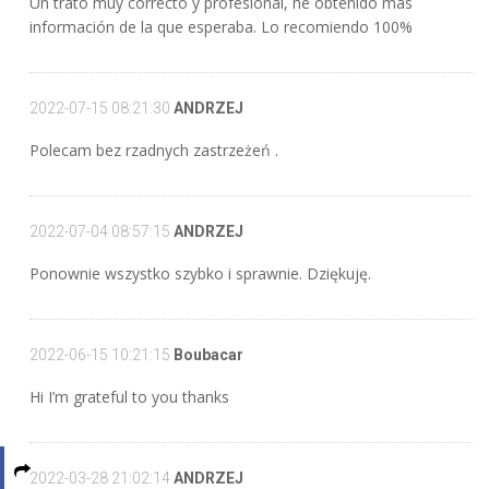
Un trato muy correcto y profesional, he obtenido mas
información de la que esperaba. Lo recomiendo 100%
2022-07-15 08:21:30
ANDRZEJ
Polecam bez rzadnych zastrzeżeń .
2022-07-04 08:57:15
ANDRZEJ
Ponownie wszystko szybko i sprawnie. Dziękuję.
2022-06-15 10:21:15
Boubacar
Hi I’m grateful to you thanks
2022-03-28 21:02:14
ANDRZEJ