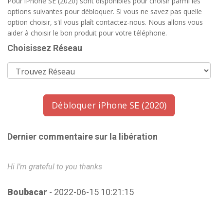
Pour iPhone SE (2020) sont disponibles pour choisir parmi les
options suivantes pour débloquer. Si vous ne savez pas quelle
option choisir, s'il vous plaît contactez-nous. Nous allons vous
aider à choisir le bon produit pour votre téléphone.
Choisissez Réseau
Débloquer iPhone SE (2020)
Dernier commentaire sur la libération
Hi I’m grateful to you thanks
Gr
Th
an
Boubacar
- 2022-06-15 10:21:15
E