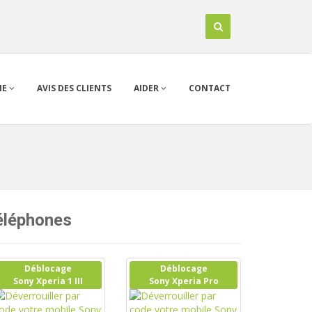
IE
AVIS DES CLIENTS
AIDER
CONTACT
téléphones
Déblocage
Déblocage
Sony Xperia 1 III
Sony Xperia Pro