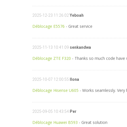
2025-12-23 11:26:02
Yeboah
Déblocage E5576
- Great service
2025-11-13 10:41:09
senkandwa
Déblocage ZTE F320
- Thanks so much code have
2025-10-07 12:00:55
Ilona
Déblocage Hisense U605
- Works seamlessly. Very 
2025-09-05 10:43:54
Per
Déblocage Huawei B593
- Great solution