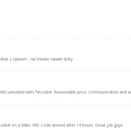
odnie z opisem , nie trwało nawet doby
 Y60 unlocked with *#code#. Reasonable price. Communication and ad
ode# on a Wiko Y60. Code arrived after 14 hours. Great job guys