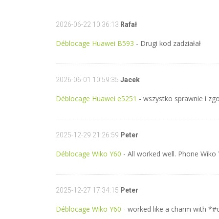
2026-06-22 10:36:13
Rafał
Déblocage Huawei B593
- Drugi kod zadziałał
2026-06-01 10:59:35
Jacek
Déblocage Huawei e5251
- wszystko sprawnie i zg
2025-12-29 21:26:59
Peter
Déblocage Wiko Y60
- All worked well. Phone Wiko
2025-12-27 17:34:15
Peter
Déblocage Wiko Y60
- worked like a charm with *#c