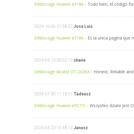
Déblocage Huawei e5186
- Todo bien, el código f
2024-10-06 21:58:57
Jose Luis
Déblocage Huawei e5186
- Es la unica pagina que m
2024-09-13 00:52:13
shane
Déblocage Alcatel OT-2036X
- Honest, Reliable and
2024-07-30 11:19:51
Tadeusz
Déblocage Huawei e5577c
- Wszystko działa jest O
2024-04-23 10:48:13
Janusz