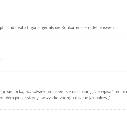
pt - und deutlich günstiger als die Konkurrenz. Empfehlenswert
s.
djąć simlocka, aczkolwiek musiałem się naszukać gdzie wpisać ten pi
dałem pin ze strony i wszystko zaczęło działać jak należy ;)