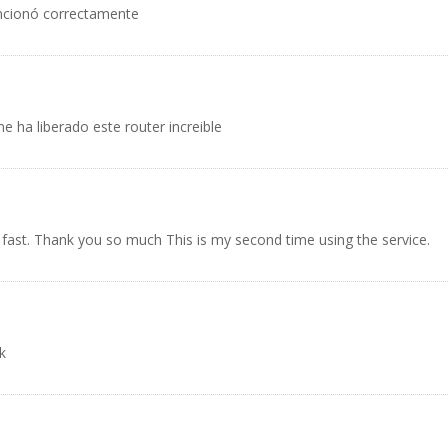
uncionó correctamente
e ha liberado este router increible
 fast. Thank you so much This is my second time using the service.
k