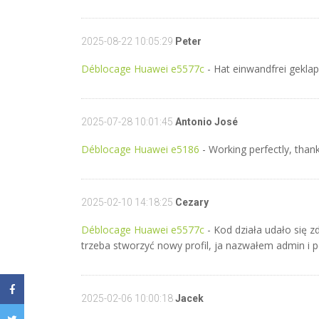
2025-08-22 10:05:29
Peter
Déblocage Huawei e5577c
- Hat einwandfrei geklap
2025-07-28 10:01:45
Antonio José
Déblocage Huawei e5186
- Working perfectly, thank
2025-02-10 14:18:25
Cezary
Déblocage Huawei e5577c
- Kod działa udało się z
trzeba stworzyć nowy profil, ja nazwałem admin i po
2025-02-06 10:00:18
Jacek