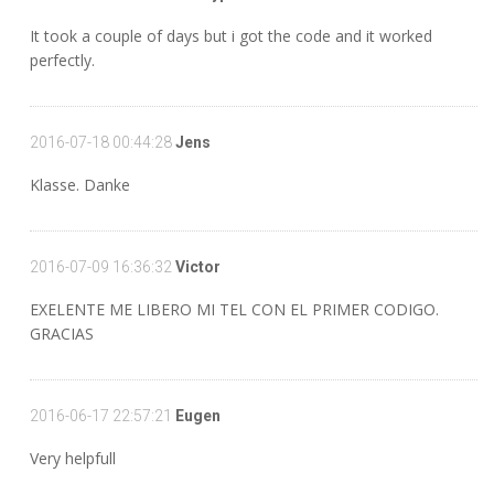
It took a couple of days but i got the code and it worked
perfectly.
2016-07-18 00:44:28
Jens
Klasse. Danke
2016-07-09 16:36:32
Victor
EXELENTE ME LIBERO MI TEL CON EL PRIMER CODIGO.
GRACIAS
2016-06-17 22:57:21
Eugen
Very helpfull