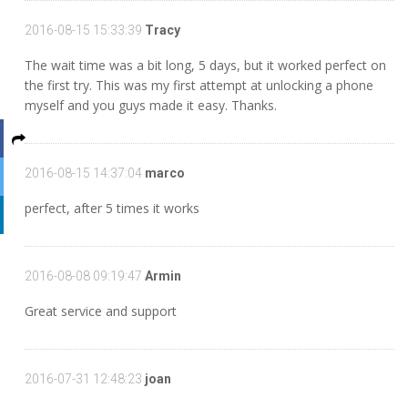
2016-08-15 15:33:39
Tracy
The wait time was a bit long, 5 days, but it worked perfect on
the first try. This was my first attempt at unlocking a phone
myself and you guys made it easy. Thanks.
2016-08-15 14:37:04
marco
perfect, after 5 times it works
2016-08-08 09:19:47
Armin
Great service and support
2016-07-31 12:48:23
joan