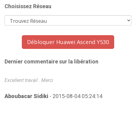
Choisissez Réseau
Débloquer Huawei Ascend Y530
Dernier commentaire sur la libération
Excellent travail . Merci
Im
f
Aboubacar Sidiki
- 2015-08-04 05:24:14
P