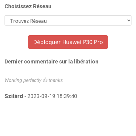
Choisissez Réseau
Débloquer Huawei P30 Pro
Dernier commentaire sur la libération
Working perfectly 👍 thanks
S
Szilárd
- 2023-09-19 18:39:40
M