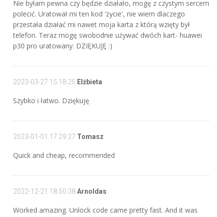
Nie byłam pewna czy będzie działało, mogę z czystym sercem
polecić. Uratował mi ten kod 'życie', nie wiem dlaczego
przestała działać mi nawet moja karta z którą wzięty był
telefon. Teraz mogę swobodnie używać dwóch kart- huawei
p30 pro uratowany. DZIĘKUJĘ :)
2023-03-27 15:18:25
Elżbieta
Szybko i łatwo. Dziękuję
2023-01-01 17:29:27
Tomasz
Quick and cheap, recommended
2022-12-21 18:50:38
Arnoldas
Worked amazing. Unlock code came pretty fast. And it was