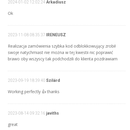
2024-01-02 12:02:24
Arkadiusz
Ok
2023-11-08 08:35:37
IRENEUSZ
Realizacja zamówienia szybka kod odblokkowujący zrobił
swoje natychmiast nie można w tej kwestii nic poprawić
brawo oby wszyscy tak podchodzili do klienta pozdrawiam
2023-09-19 18:39:40
Szilárd
Working perfectly 👍 thanks
2023-08-14 09:32:16
javiths
great