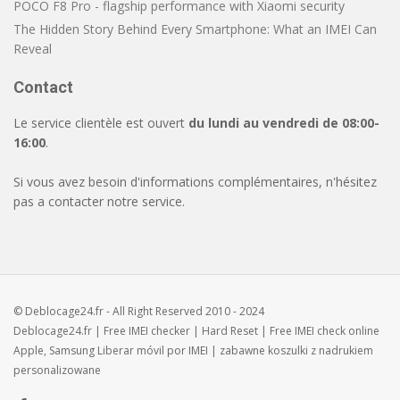
POCO F8 Pro - flagship performance with Xiaomi security
The Hidden Story Behind Every Smartphone: What an IMEI Can
Reveal
Contact
Le service clientèle est ouvert
du lundi au vendredi de 08:00-
16:00
.
Si vous avez besoin d'informations complémentaires, n'hésitez
pas a contacter notre service.
© Deblocage24.fr - All Right Reserved 2010 - 2024
Deblocage24.fr
| Free
IMEI checker
|
Hard Reset
| Free
IMEI check
online
Apple, Samsung
Liberar móvil
por IMEI | zabawne
koszulki z nadrukiem
personalizowane