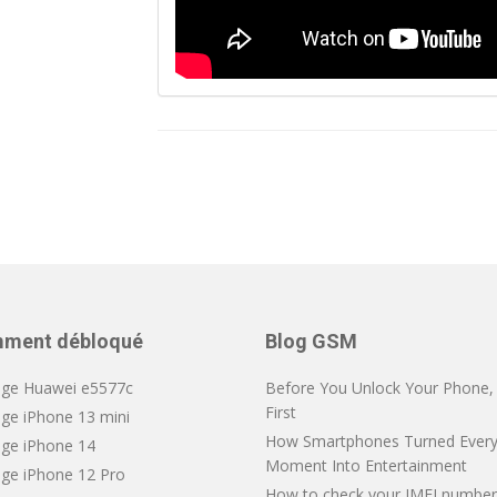
ment débloqué
Blog GSM
ge Huawei e5577c
Before You Unlock Your Phone, V
First
ge iPhone 13 mini
How Smartphones Turned Every
ge iPhone 14
Moment Into Entertainment
ge iPhone 12 Pro
How to check your IMEI number