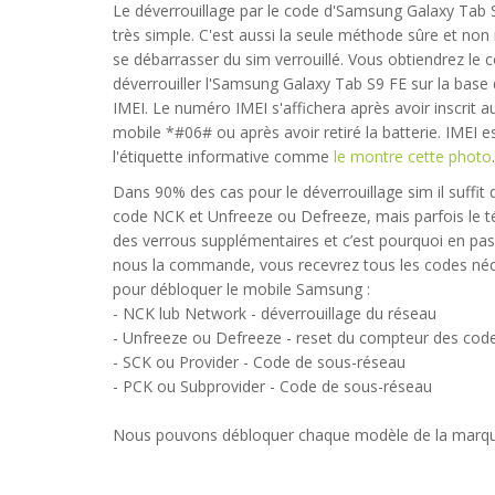
Le déverrouillage par le code d'Samsung Galaxy Tab 
très simple. C'est aussi la seule méthode sûre et non 
se débarrasser du sim verrouillé. Vous obtiendrez le 
déverrouiller l'Samsung Galaxy Tab S9 FE sur la bas
IMEI. Le numéro IMEI s'affichera après avoir inscrit au
mobile *#06# ou après avoir retiré la batterie. IMEI 
l'étiquette informative comme
le montre cette photo
.
Dans 90% des cas pour le déverrouillage sim il suffit d
code NCK et Unfreeze ou Defreeze, mais parfois le 
des verrous supplémentaires et c’est pourquoi en pa
att alles geklappt thx
nous la commande, vous recevrez tous les codes néc
pour débloquer le mobile Samsung :
l
- 2024-10-29 16:57:24
- NCK lub Network - déverrouillage du réseau
- Unfreeze ou Defreeze - reset du compteur des cod
- SCK ou Provider - Code de sous-réseau
- PCK ou Subprovider - Code de sous-réseau
Nous pouvons débloquer chaque modèle de la marq