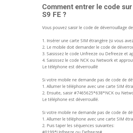
Comment entrer le code sur
S9 FE ?
Vous pouvez saisir le code de déverrouillage de 
1. Insérer une carte SIM étrangère (si vous avez 
2. Le mobile doit demander le code de déverrou
3. Saisissez le code Unfreeze ou Defreeze et a
4. Saisissez le code NCK ou Network et appro
Le téléphone est déverrouillé
Si votre mobile ne demande pas de code de déver
1. Allumer le téléphone avec une carte SIM étr
2. Ensuite, saisir #7465625*638*NCK ou Ne
Le téléphone est déverrouillé.
Si votre mobile ne demande pas de code de déver
1. Allumer le téléphone avec une carte SIM étr
2. Puis taper les séquences suivantes:
#0199*Unfreeze ou Defreeze#