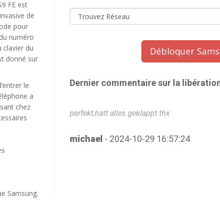
S9 FE est
invasive de
code pour
e du numéro
 clavier du
Débloquer Sams
est donné sur
Dernier commentaire sur la libératio
’entrer le
téléphone a
ssant chez
perfekt,hatt alles geklappt thx
essaires
michael
- 2024-10-29 16:57:24
es
ue Samsung.