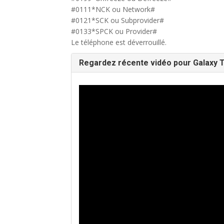
#0111*NCK ou Network#
#0121*SCK ou Subprovider#
#0133*SPCK ou Provider#
Le téléphone est déverrouillé.
Regardez récente vidéo pour Galaxy T