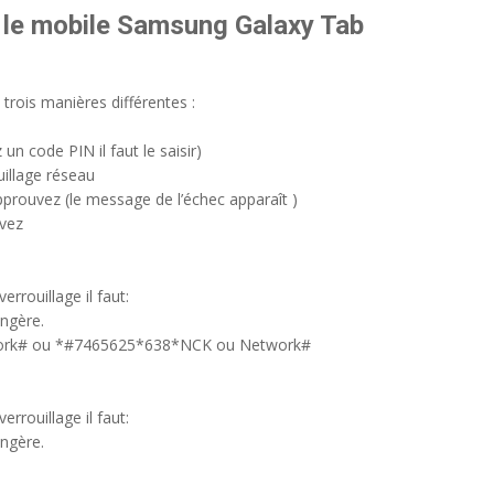
 le mobile Samsung Galaxy Tab
trois manières différentes :
un code PIN il faut le saisir)
illage réseau
pprouvez (le message de l’échec apparaît )
uvez
rouillage il faut:
angère.
twork# ou *#7465625*638*NCK ou Network#
rouillage il faut:
angère.