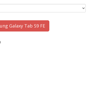
ung Galaxy Tab S9 FE
n
perfekt,hatt al
michael
- 2