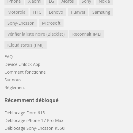
iPhone
Xiaomi
LG
Alcatel
Sony
Nokia
Motorola
HTC
Lenovo
Huawei
Samsung
Sony-Ericsson
Microsoft
Vérifier la liste noire (Blacklist)
Reconnaît IMEI
iCloud status (FMI)
FAQ
Device Unlock App
Comment fonctionne
Sur nous
Règlement
Récemment débloqué
Déblocage Doro 615
Déblocage iPhone 17 Pro Max
Déblocage Sony-Ericsson K550i