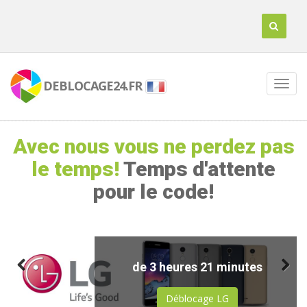
DEBLOCAGE24.FR
Avec nous vous ne perdez pas
le temps!
Temps d'attente
pour le code!
de 2 jours 14 heures 51
de 3 heures 21 minutes
de 23 heures 55 minutes
de 19 heures 41 minutes
de 6 minutes
de 6 minutes
minutes
Déblocage LG